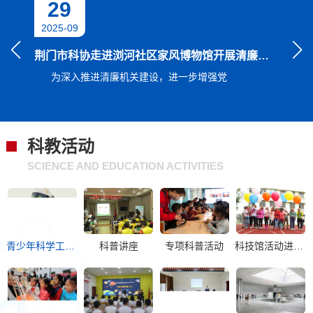
29
1
2025-09
2025-
荆门市科协走进浏河社区家风博物馆开展清廉机关建设主题活动
为深入推进清廉机关建设，进一步增强党
7月1
动。
科教活动
SCIENCE AND EDUCATION ACTIVITIES
青少年科学工作室
科普讲座
专项科普活动
科技馆活动进校园