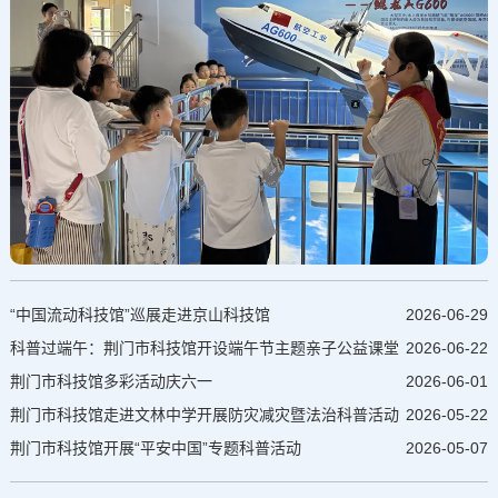
活动，让孩子们直观了解我国科技创新成果，增强防溺水安全意识。
本次活动的核心亮点为趣味科技小制作课程，由科普辅导员带领孩子
们动手制作加农炮模型。课堂上，辅导员用通俗的语言讲解基础原
理，介绍模型制作流程与要点。孩子们对制作表现出极大的热情，一
步步认真完成零件拼接、组装调试，在亲手实操的过程中充分感受科
学奥秘，有效锻炼了动手能力。
“中国流动科技馆”巡展走进京山科技馆
2026-06-29
科普过端午：荆门市科技馆开设端午节主题亲子公益课堂
2026-06-22
荆门市科技馆多彩活动庆六一
2026-06-01
荆门市科技馆走进文林中学开展防灾减灾暨法治科普活动
2026-05-22
荆门市科技馆开展“平安中国”专题科普活动
2026-05-07