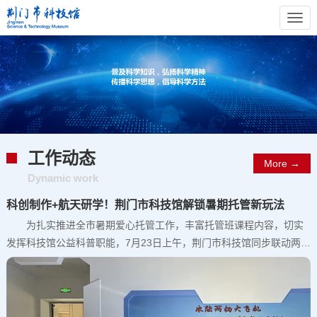
Togg
navi
工作动态
More →
Dynamic work
科创制作+航天研学！荆门市科技馆解锁暑期托管新玩法
为扎实推进全市暑期爱心托管工作，丰富托管班课程内容，切实
发挥科技馆公益科普职能，7月23日上午，荆门市科技馆同步联动两大
社区开展科普活动，通过“科普下沉进社区+研学走进科技馆”双线并行
的方式，为两个社区爱心托管班的孩子们送上趣味性、多元化的暑期
科普体验。 在月亮湾社区爱心托管班，市科技馆依托科普大篷车
资源，有序开展科技主题图片展览、防溺水安全视频展播等常规科普